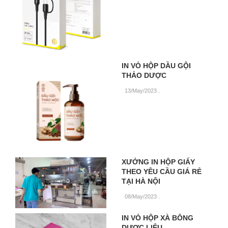
IN VỎ HỘP DẦU GỘI
THẢO DƯỢC
13/May/2023
.
XƯỞNG IN HỘP GIẤY
THEO YÊU CẦU GIÁ RẺ
TẠI HÀ NỘI
08/May/2023
.
IN VỎ HỘP XÀ BÔNG
DƯỢC LIỆU