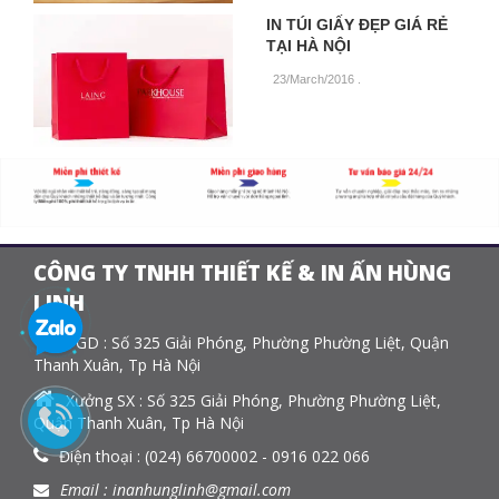
IN TÚI GIẤY ĐẸP GIÁ RẺ
TẠI HÀ NỘI
23/March/2016
.
CÔNG TY TNHH THIẾT KẾ & IN ẤN HÙNG
LINH
VPGD : Số 325 Giải Phóng, Phường Phường Liệt, Quận
Thanh Xuân, Tp Hà Nội
Xưởng SX : Số 325 Giải Phóng, Phường Phường Liệt,
Quận Thanh Xuân, Tp Hà Nội
Điện thoại : (024) 66700002 - 0916 022 066
Email : inanhunglinh@gmail.com