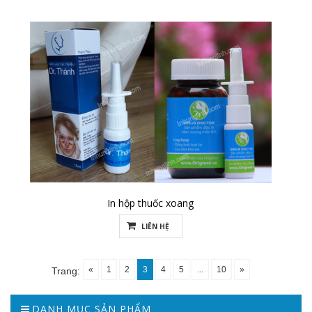
In hộp thuốc xoang
LIÊN HỆ
«
1
2
3
4
5
...
10
»
Trang:
DANH MỤC SẢN PHẨM