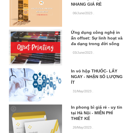
NHANG GIÁ RẺ
06/June/2023
.
Ứng dụng công nghệ in
ấn offset: Sự linh hoạt và
đa dạng trong đời sống
03/June/2023
.
In vỏ hộp THUỐC- LẤY
NGAY - NHẬN SỐ LƯỢNG
ÍT
31/May/2023
.
In phong bì giá rẻ - uy tin
tại Hà Nội - MIỄN PHÍ
THIẾT KẾ
26/May/2023
.