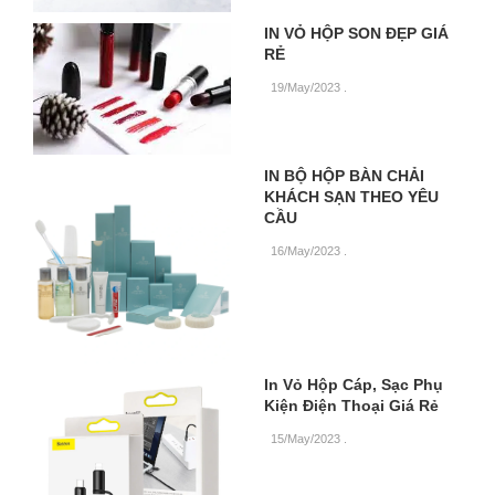
IN VỎ HỘP SON ĐẸP GIÁ
RẺ
19/May/2023
.
IN BỘ HỘP BÀN CHẢI
KHÁCH SẠN THEO YÊU
CẦU
16/May/2023
.
In Vỏ Hộp Cáp, Sạc Phụ
Kiện Điện Thoại Giá Rẻ
15/May/2023
.