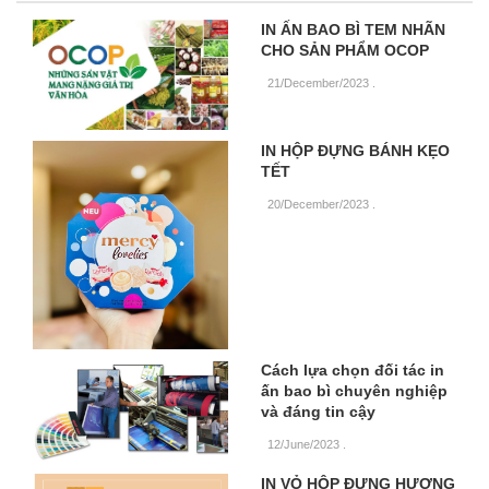
IN ẤN BAO BÌ TEM NHÃN
CHO SẢN PHẨM OCOP
21/December/2023
.
IN HỘP ĐỰNG BÁNH KẸO
TẾT
20/December/2023
.
Cách lựa chọn đối tác in
ấn bao bì chuyên nghiệp
và đáng tin cậy
12/June/2023
.
IN VỎ HỘP ĐỰNG HƯƠNG