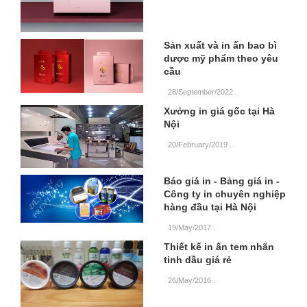
Sản xuất và in ấn bao bì
dược mỹ phẩm theo yêu
cầu
28/September/2022
.
Xưởng in giá gốc tại Hà
Nội
20/February/2019
.
Báo giá in - Bảng giá in -
Công ty in chuyên nghiệp
hàng đầu tại Hà Nội
19/May/2017
.
Thiết kế in ấn tem nhãn
tinh dầu giá rẻ
26/May/2016
.