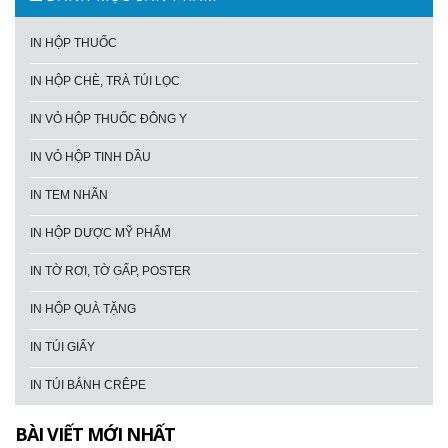
IN HỘP THUỐC
IN HỘP CHÈ, TRÀ TÚI LỌC
IN VỎ HỘP THUỐC ĐÔNG Y
IN VỎ HỘP TINH DẦU
IN TEM NHÃN
IN HỘP DƯỢC MỸ PHẨM
IN TỜ RƠI, TỜ GẤP, POSTER
IN HỘP QUÀ TẶNG
IN TÚI GIẤY
IN TÚI BÁNH CRÊPE
BÀI VIẾT MỚI NHẤT