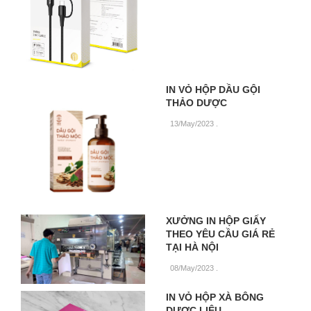
IN VỎ HỘP DẦU GỘI
THẢO DƯỢC
13/May/2023
.
XƯỞNG IN HỘP GIẤY
THEO YÊU CẦU GIÁ RẺ
TẠI HÀ NỘI
08/May/2023
.
IN VỎ HỘP XÀ BÔNG
DƯỢC LIỆU