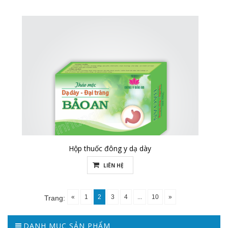
Hộp thuốc đông y dạ dày
LIÊN HỆ
«
1
2
3
4
...
10
»
Trang:
DANH MỤC SẢN PHẨM