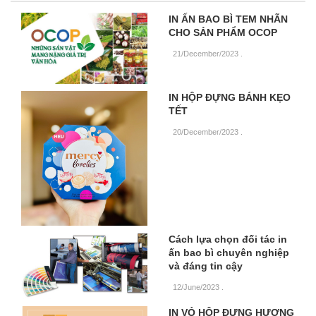
IN ẤN BAO BÌ TEM NHÃN
CHO SẢN PHẨM OCOP
21/December/2023
.
IN HỘP ĐỰNG BÁNH KẸO
TẾT
20/December/2023
.
Cách lựa chọn đối tác in
ấn bao bì chuyên nghiệp
và đáng tin cậy
12/June/2023
.
IN VỎ HỘP ĐỰNG HƯƠNG