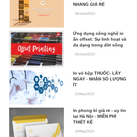
NHANG GIÁ RẺ
06/June/2023
.
Ứng dụng công nghệ in
ấn offset: Sự linh hoạt và
đa dạng trong đời sống
03/June/2023
.
In vỏ hộp THUỐC- LẤY
NGAY - NHẬN SỐ LƯỢNG
ÍT
31/May/2023
.
In phong bì giá rẻ - uy tin
tại Hà Nội - MIỄN PHÍ
THIẾT KẾ
26/May/2023
.