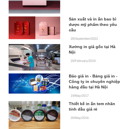
Sản xuất và in ấn bao bì
dược mỹ phẩm theo yêu
cầu
28/September/2022
.
Xưởng in giá gốc tại Hà
Nội
20/February/2019
.
Báo giá in - Bảng giá in -
Công ty in chuyên nghiệp
hàng đầu tại Hà Nội
19/May/2017
.
Thiết kế in ấn tem nhãn
tinh dầu giá rẻ
26/May/2016
.