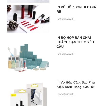
IN VỎ HỘP SON ĐẸP GIÁ
RẺ
19/May/2023
.
IN BỘ HỘP BÀN CHẢI
KHÁCH SẠN THEO YÊU
CẦU
16/May/2023
.
In Vỏ Hộp Cáp, Sạc Phụ
Kiện Điện Thoại Giá Rẻ
15/May/2023
.