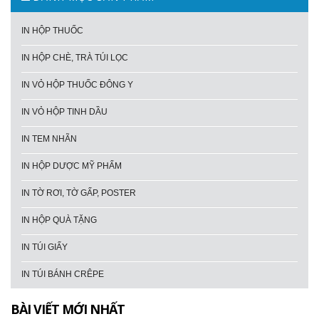
IN HỘP THUỐC
IN HỘP CHÈ, TRÀ TÚI LỌC
IN VỎ HỘP THUỐC ĐÔNG Y
IN VỎ HỘP TINH DẦU
IN TEM NHÃN
IN HỘP DƯỢC MỸ PHẨM
IN TỜ RƠI, TỜ GẤP, POSTER
IN HỘP QUÀ TẶNG
IN TÚI GIẤY
IN TÚI BÁNH CRÊPE
BÀI VIẾT MỚI NHẤT