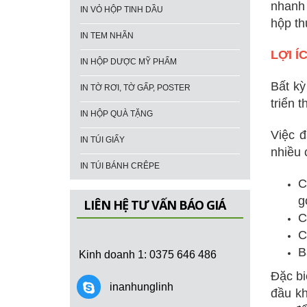
nhanh 
IN VỎ HỘP TINH DẦU
hộp th
IN TEM NHÃN
LỢI Í
IN HỘP DƯỢC MỸ PHẨM
Bất kỳ
IN TỜ RƠI, TỜ GẤP, POSTER
triển 
IN HỘP QUÀ TẶNG
Việc 
IN TÚI GIẤY
nhiều 
IN TÚI BÁNH CRÊPE
C
g
LIÊN HỆ TƯ VẤN BÁO GIÁ
C
C
B
Kinh doanh 1
: 0375 646 486
Đặc bi
inanhunglinh
đầu kh