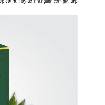
ệp đặt ra. Hãy để inhunglinh.com giải đáp