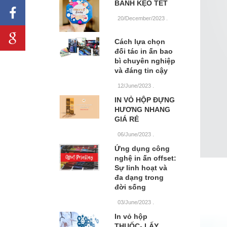
BÁNH KẸO TẾT
20/December/2023
.
Cách lựa chọn
đối tác in ấn bao
bì chuyên nghiệp
và đáng tin cậy
12/June/2023
.
IN VỎ HỘP ĐỰNG
HƯƠNG NHANG
GIÁ RẺ
06/June/2023
.
Ứng dụng công
nghệ in ấn offset:
Sự linh hoạt và
đa dạng trong
đời sống
03/June/2023
.
In vỏ hộp
THUỐC- LẤY