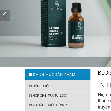
BLO
DANH MỤC SẢN PHẨM
IN 
IN HỘP THUỐC
Hiện n
IN HỘP CHÈ, TRÀ TÚI LỌC
thuốc 
IN VỎ HỘP THUỐC ĐÔNG Y
truyề