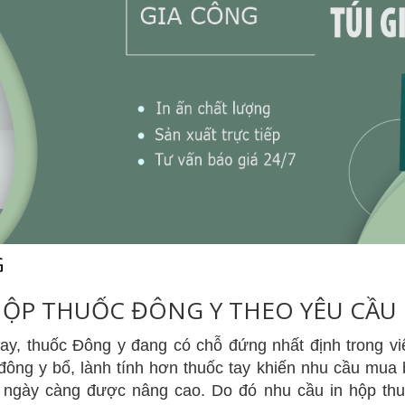
G
HỘP THUỐC ĐÔNG Y THEO YÊU CẦU
ay, thuốc Đông y đang có chỗ đứng nhất định trong vi
đông y bổ, lành tính hơn thuốc tay khiến nhu cầu mu
n ngày càng được nâng cao. Do đó nhu cầu in hộp thu