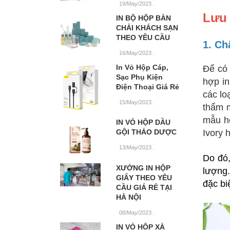
19/May/2023
.
Lưu 
IN BỘ HỘP BÀN
CHẢI KHÁCH SẠN
THEO YÊU CẦU
1. Chấ
16/May/2023
.
In Vỏ Hộp Cáp,
Để có 
Sạc Phụ Kiện
hợp in
Điện Thoại Giá Rẻ
các lo
15/May/2023
.
thẩm m
mẫu hộ
IN VỎ HỘP DẦU
GỘI THẢO DƯỢC
Ivory 
13/May/2023
.
Do đó,
XƯỞNG IN HỘP
lượng.
GIẤY THEO YÊU
đặc bi
CẦU GIÁ RẺ TẠI
HÀ NỘI
08/May/2023
.
IN VỎ HỘP XÀ