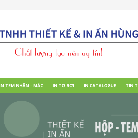
IN TEM NHÃN - MÁC
IN TƠ RƠI
IN CATALOGUE
TIN 