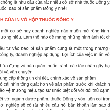
chóng là nhu cầu của rất nhiều cở sở nhà thuốc Đông y.
uốc, bao bì sản phẩm Đông y nhé!
CH CỦA IN VỎ HỘP THUỐC ĐÔNG Y
 một cơ sở hay doanh nghiệp nào muốn mở rộng kinh 
thương hiệu. Làm thế nào để mang những hình ảnh tốt c
đầu tư vào bao bì sản phẩm cũng là một trong những
công ty, doanh nghiệp áp dụng. Lợi ích của việc in ấn v
hứa đựng và bảo quản thuốc tránh các tác nhân gây hại
ói và vận chuyển.
ung cấp thông tin chi tiết, chính xác về sản phẩm
ó cái nhìn tổng quát hơn về sản phẩm trước khi khách 
ảo vệ thương hiệu, tạo sự khác biệt đối với đối thủ cạnh
ệt với ngành dược phẩm, thuốc Đông y vốn luôn coi trọng
ởi nghiệp sẽ có rất nhiều câu hỏi băn khoăn làm sao