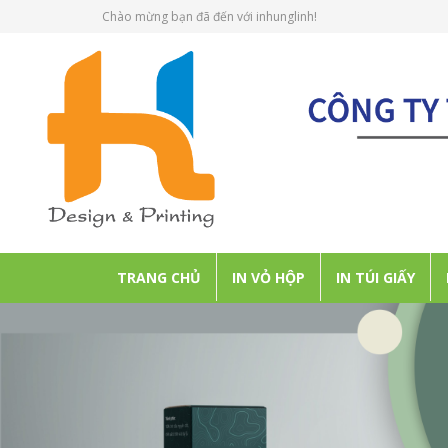
Chào mừng bạn đã đến với inhunglinh!
TRANG CHỦ
IN VỎ HỘP
IN TÚI GIẤY