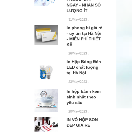
NGAY - NHẬN SỐ
LƯỢNG ÍT
31/May/2023
.
In phong bì giá rẻ
- uy tin tại Hà Nội
- MIỄN PHÍ THIẾT
KẾ
26/May/2023
.
In Hộp Bóng Đèn
LED chất lượng
tại Hà Nội
23/May/2023
.
In hộp bánh kem
sinh nhật theo
yêu cầu
20/May/2023
.
IN VỎ HỘP SON
ĐẸP GIÁ RẺ