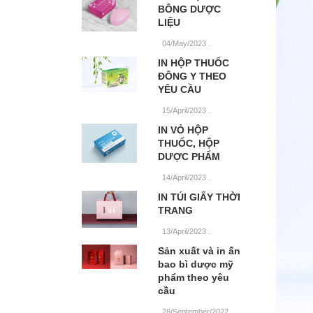
BÔNG DƯỢC
LIỆU
04/May/2023
.
IN HỘP THUỐC
ĐÔNG Y THEO
YÊU CẦU
15/April/2023
.
IN VỎ HỘP
THUỐC, HỘP
DƯỢC PHẨM
14/April/2023
.
IN TÚI GIẤY THỜI
TRANG
13/April/2023
.
Sản xuất và in ấn
bao bì dược mỹ
phẩm theo yêu
cầu
28/September/2022
.