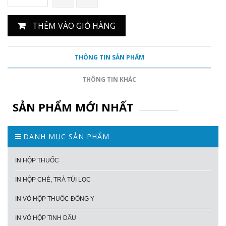
THÊM VÀO GIỎ HÀNG
THÔNG TIN SẢN PHẨM
THÔNG TIN KHÁC
SẢN PHẨM MỚI NHẤT
DANH MỤC SẢN PHẨM
IN HỘP THUỐC
IN HỘP CHÈ, TRÀ TÚI LỌC
IN VỎ HỘP THUỐC ĐÔNG Y
IN VỎ HỘP TINH DẦU