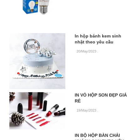
In hộp bánh kem sinh
nhật theo yêu cầu
20/May/2023
.
IN VỎ HỘP SON ĐẸP GIÁ
RẺ
19/May/2023
.
IN BỘ HỘP BÀN CHẢI