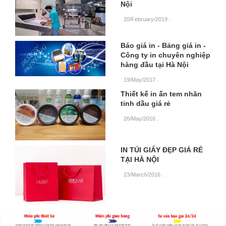
Nội
20/February/2019
.
Báo giá in - Bảng giá in -
Công ty in chuyên nghiệp
hàng đầu tại Hà Nội
19/May/2017
.
Thiết kế in ấn tem nhãn
tinh dầu giá rẻ
26/May/2016
.
IN TÚI GIẤY ĐẸP GIÁ RẺ
TẠI HÀ NỘI
23/March/2016
.