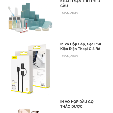
KHÁCH SẠN THEO YÊU
CẦU
16/May/2023
.
In Vỏ Hộp Cáp, Sạc Phụ
Kiện Điện Thoại Giá Rẻ
15/May/2023
.
IN VỎ HỘP DẦU GỘI
THẢO DƯỢC