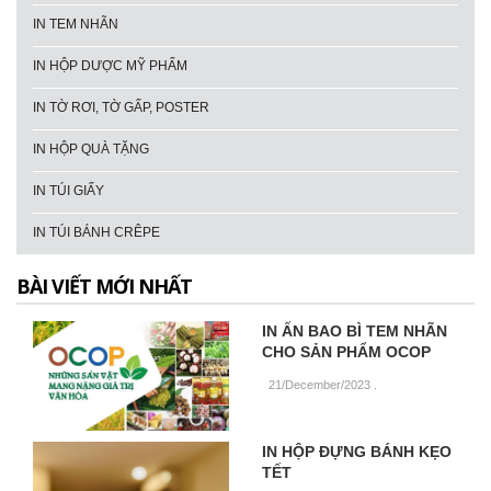
IN TEM NHÃN
IN HỘP DƯỢC MỸ PHẨM
IN TỜ RƠI, TỜ GẤP, POSTER
IN HỘP QUÀ TẶNG
IN TÚI GIẤY
IN TÚI BÁNH CRÊPE
BÀI VIẾT MỚI NHẤT
IN ẤN BAO BÌ TEM NHÃN
CHO SẢN PHẨM OCOP
21/December/2023
.
IN HỘP ĐỰNG BÁNH KẸO
TẾT