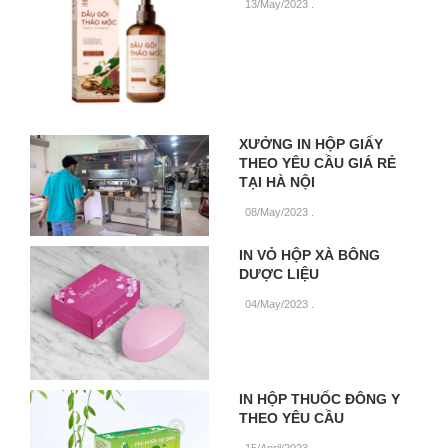
13/May/2023
.
XƯỞNG IN HỘP GIẤY
THEO YÊU CẦU GIÁ RẺ
TẠI HÀ NỘI
08/May/2023
.
IN VỎ HỘP XÀ BÔNG
DƯỢC LIỆU
04/May/2023
.
IN HỘP THUỐC ĐÔNG Y
THEO YÊU CẦU
15/April/2023
.