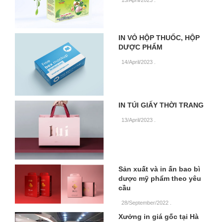
IN VỎ HỘP THUỐC, HỘP
DƯỢC PHẨM
14/April/2023
.
IN TÚI GIẤY THỜI TRANG
13/April/2023
.
Sản xuất và in ấn bao bì
dược mỹ phẩm theo yêu
cầu
28/September/2022
.
Xưởng in giá gốc tại Hà