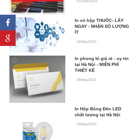
03/June/2023
.
In vỏ hộp THUỐC- LẤY
NGAY - NHẬN SỐ LƯỢNG
ÍT
31/May/2023
.
In phong bì giá rẻ - uy tin
tại Hà Nội - MIỄN PHÍ
THIẾT KẾ
26/May/2023
.
In Hộp Bóng Đèn LED
chất lượng tại Hà Nội
23/May/2023
.