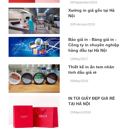
28/September/2022
.
Xưởng in giá gốc tại Hà
Nội
20/February/2019
.
Báo giá in - Bảng giá in -
Công ty in chuyên nghiệp
hàng đầu tại Hà Nội
19/May/2017
.
Thiết kế in ấn tem nhãn
tinh dầu giá rẻ
26/May/2016
.
IN TÚI GIẤY ĐẸP GIÁ RẺ
TẠI HÀ NỘI
23/March/2016
.