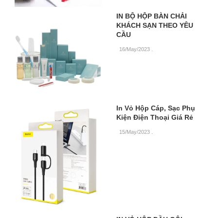
IN BỘ HỘP BÀN CHẢI
KHÁCH SẠN THEO YÊU
CẦU
16/May/2023
.
In Vỏ Hộp Cáp, Sạc Phụ
Kiện Điện Thoại Giá Rẻ
15/May/2023
.