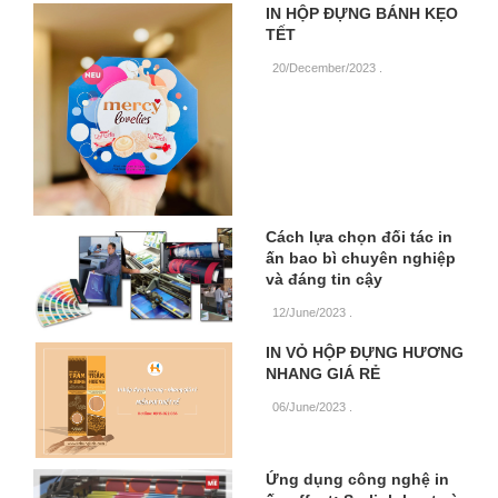
IN HỘP ĐỰNG BÁNH KẸO
TẾT
20/December/2023
.
Cách lựa chọn đối tác in
ấn bao bì chuyên nghiệp
và đáng tin cậy
12/June/2023
.
IN VỎ HỘP ĐỰNG HƯƠNG
NHANG GIÁ RẺ
06/June/2023
.
Ứng dụng công nghệ in