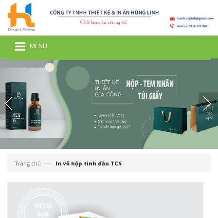
MENU
—›
Trang chủ
In vỏ hộp tinh dầu TCS