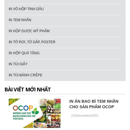
IN VỎ HỘP TINH DẦU
IN TEM NHÃN
IN HỘP DƯỢC MỸ PHẨM
IN TỜ RƠI, TỜ GẤP, POSTER
IN HỘP QUÀ TẶNG
IN TÚI GIẤY
IN TÚI BÁNH CRÊPE
BÀI VIẾT MỚI NHẤT
IN ẤN BAO BÌ TEM NHÃN
CHO SẢN PHẨM OCOP
21/December/2023
.