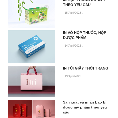
THEO YÊU CẦU
15/April/2023
.
IN VỎ HỘP THUỐC, HỘP
DƯỢC PHẨM
14/April/2023
.
IN TÚI GIẤY THỜI TRANG
13/April/2023
.
Sản xuất và in ấn bao bì
dược mỹ phẩm theo yêu
cầu