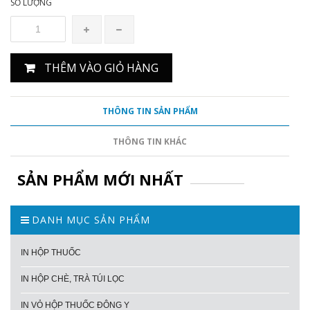
SỐ LƯỢNG
THÊM VÀO GIỎ HÀNG
THÔNG TIN SẢN PHẨM
THÔNG TIN KHÁC
SẢN PHẨM MỚI NHẤT
DANH MỤC SẢN PHẨM
IN HỘP THUỐC
IN HỘP CHÈ, TRÀ TÚI LỌC
IN VỎ HỘP THUỐC ĐÔNG Y