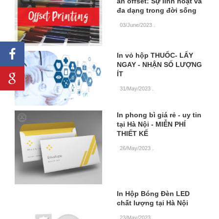
ấn offset: Sự linh hoạt và
đa dạng trong đời sống
03/June/2023
.
In vỏ hộp THUỐC- LẤY
NGAY - NHẬN SỐ LƯỢNG
ÍT
31/May/2023
.
In phong bì giá rẻ - uy tin
tại Hà Nội - MIỄN PHÍ
THIẾT KẾ
26/May/2023
.
In Hộp Bóng Đèn LED
chất lượng tại Hà Nội
23/May/2023
.