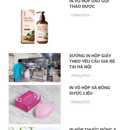
IN VỎ HỘP DẦU GỘI
THẢO DƯỢC
13/May/2023
.
XƯỞNG IN HỘP GIẤY
THEO YÊU CẦU GIÁ RẺ
TẠI HÀ NỘI
08/May/2023
.
IN VỎ HỘP XÀ BÔNG
DƯỢC LIỆU
04/May/2023
.
IN HỘP THUỐC ĐÔNG Y