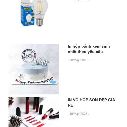
In hộp bánh kem sinh
nhật theo yêu cầu
20/May/2023
.
IN VỎ HỘP SON ĐẸP GIÁ
RẺ
19/May/2023
.