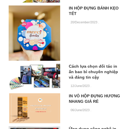
IN HỘP ĐỰNG BÁNH KẸO
TẾT
20/December/2023
.
Cách lựa chọn đối tác in
ấn bao bì chuyên nghiệp
và đáng tin cậy
12/June/2023
.
IN VỎ HỘP ĐỰNG HƯƠNG
NHANG GIÁ RẺ
06/June/2023
.
Ứng dụng công nghệ in