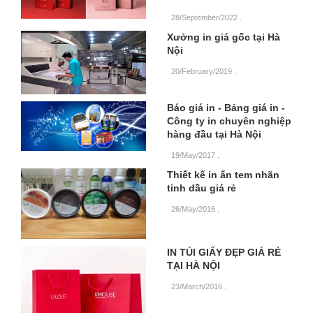
28/September/2022
.
Xưởng in giá gốc tại Hà
Nội
20/February/2019
.
Báo giá in - Bảng giá in -
Công ty in chuyên nghiệp
hàng đầu tại Hà Nội
19/May/2017
.
Thiết kế in ấn tem nhãn
tinh dầu giá rẻ
26/May/2016
.
IN TÚI GIẤY ĐẸP GIÁ RẺ
TẠI HÀ NỘI
23/March/2016
.