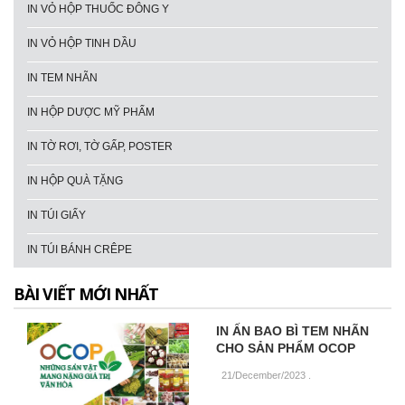
IN VỎ HỘP THUỐC ĐÔNG Y
IN VỎ HỘP TINH DẦU
IN TEM NHÃN
IN HỘP DƯỢC MỸ PHẨM
IN TỜ RƠI, TỜ GẤP, POSTER
IN HỘP QUÀ TẶNG
IN TÚI GIẤY
IN TÚI BÁNH CRÊPE
BÀI VIẾT MỚI NHẤT
IN ẤN BAO BÌ TEM NHÃN
CHO SẢN PHẨM OCOP
21/December/2023
.