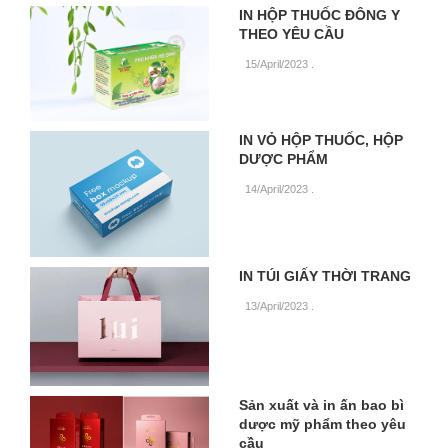
IN HỘP THUỐC ĐÔNG Y
THEO YÊU CẦU
15/April/2023
.
IN VỎ HỘP THUỐC, HỘP
DƯỢC PHẨM
14/April/2023
.
IN TÚI GIẤY THỜI TRANG
13/April/2023
.
Sản xuất và in ấn bao bì
dược mỹ phẩm theo yêu
cầu