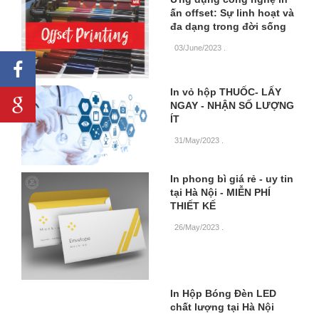
ấn offset: Sự linh hoạt và
đa dạng trong đời sống
03/June/2023
.
In vỏ hộp THUỐC- LẤY
NGAY - NHẬN SỐ LƯỢNG
ÍT
31/May/2023
.
In phong bì giá rẻ - uy tin
tại Hà Nội - MIỄN PHÍ
THIẾT KẾ
26/May/2023
.
In Hộp Bóng Đèn LED
chất lượng tại Hà Nội