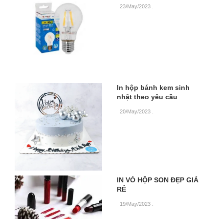
23/May/2023
.
In hộp bánh kem sinh
nhật theo yêu cầu
20/May/2023
.
IN VỎ HỘP SON ĐẸP GIÁ
RẺ
19/May/2023
.