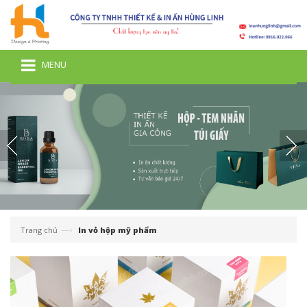
MENU
—›
Trang chủ
In vỏ hộp mỹ phẩm