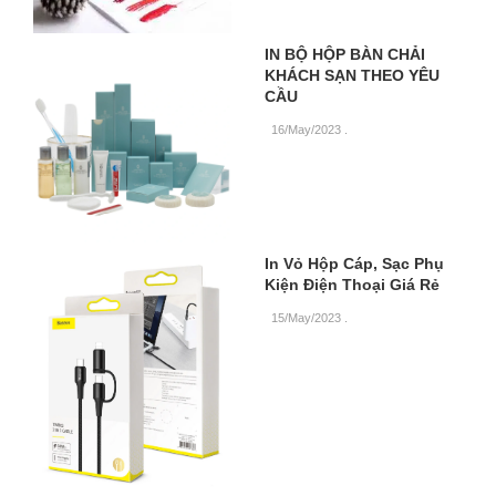
IN BỘ HỘP BÀN CHẢI
KHÁCH SẠN THEO YÊU
CẦU
16/May/2023
.
In Vỏ Hộp Cáp, Sạc Phụ
Kiện Điện Thoại Giá Rẻ
15/May/2023
.