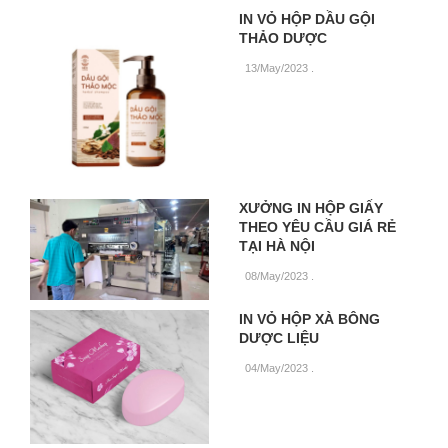
IN VỎ HỘP DẦU GỘI
THẢO DƯỢC
13/May/2023
.
XƯỞNG IN HỘP GIẤY
THEO YÊU CẦU GIÁ RẺ
TẠI HÀ NỘI
08/May/2023
.
IN VỎ HỘP XÀ BÔNG
DƯỢC LIỆU
04/May/2023
.