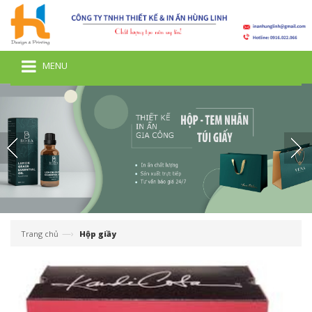
MENU
—›
Trang chủ
Hộp giầy