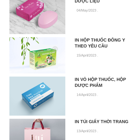
DƯỢC LIỆU
04/May/2023
.
IN HỘP THUỐC ĐÔNG Y
THEO YÊU CẦU
15/April/2023
.
IN VỎ HỘP THUỐC, HỘP
DƯỢC PHẨM
14/April/2023
.
IN TÚI GIẤY THỜI TRANG
13/April/2023
.