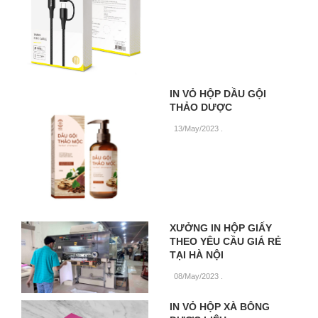
IN VỎ HỘP DẦU GỘI
THẢO DƯỢC
13/May/2023
.
XƯỞNG IN HỘP GIẤY
THEO YÊU CẦU GIÁ RẺ
TẠI HÀ NỘI
08/May/2023
.
IN VỎ HỘP XÀ BÔNG