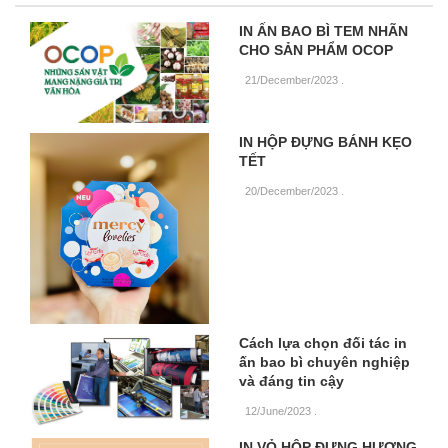
IN ẤN BAO BÌ TEM NHÃN
CHO SẢN PHẨM OCOP
21/December/2023
.
IN HỘP ĐỰNG BÁNH KẸO
TẾT
20/December/2023
.
Cách lựa chọn đối tác in
ấn bao bì chuyên nghiệp
và đáng tin cậy
12/June/2023
.
IN VỎ HỘP ĐỰNG HƯƠNG