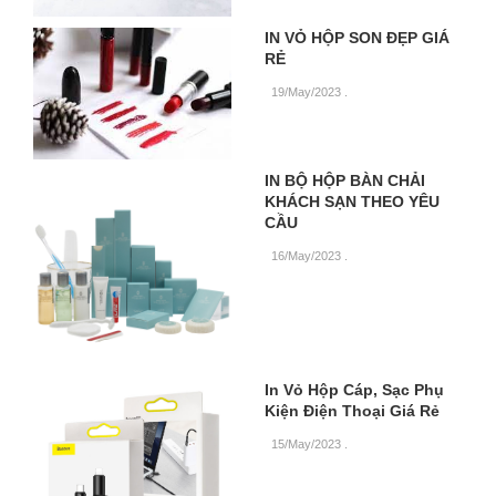
IN VỎ HỘP SON ĐẸP GIÁ
RẺ
19/May/2023
.
IN BỘ HỘP BÀN CHẢI
KHÁCH SẠN THEO YÊU
CẦU
16/May/2023
.
In Vỏ Hộp Cáp, Sạc Phụ
Kiện Điện Thoại Giá Rẻ
15/May/2023
.