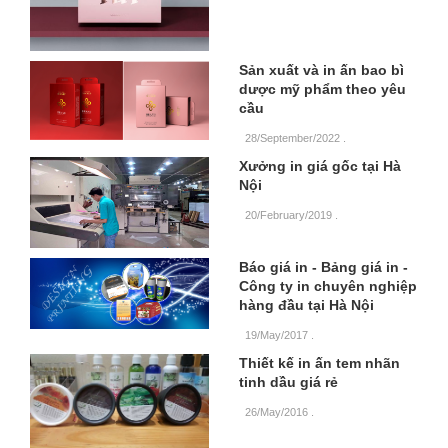
Sản xuất và in ấn bao bì
dược mỹ phẩm theo yêu
cầu
28/September/2022
.
Xưởng in giá gốc tại Hà
Nội
20/February/2019
.
Báo giá in - Bảng giá in -
Công ty in chuyên nghiệp
hàng đầu tại Hà Nội
19/May/2017
.
Thiết kế in ấn tem nhãn
tinh dầu giá rẻ
26/May/2016
.