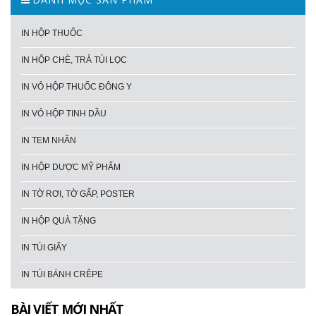
IN HỘP THUỐC
IN HỘP CHÈ, TRÀ TÚI LỌC
IN VỎ HỘP THUỐC ĐÔNG Y
IN VỎ HỘP TINH DẦU
IN TEM NHÃN
IN HỘP DƯỢC MỸ PHẨM
IN TỜ RƠI, TỜ GẤP, POSTER
IN HỘP QUÀ TẶNG
IN TÚI GIẤY
IN TÚI BÁNH CRÊPE
BÀI VIẾT MỚI NHẤT