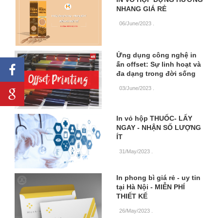
NHANG GIÁ RẺ
06/June/2023
.
Ứng dụng công nghệ in
ấn offset: Sự linh hoạt và
đa dạng trong đời sống
03/June/2023
.
In vỏ hộp THUỐC- LẤY
NGAY - NHẬN SỐ LƯỢNG
ÍT
31/May/2023
.
In phong bì giá rẻ - uy tin
tại Hà Nội - MIỄN PHÍ
THIẾT KẾ
26/May/2023
.